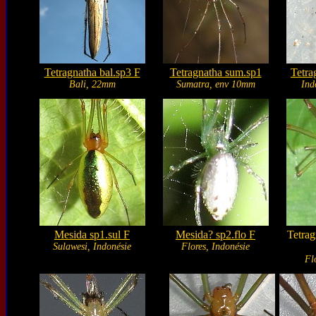
Tetragnatha bal.sp3 F
Tetragnatha sum.sp1
Tetra
Bali, 22mm
Sumatra, env 10mm
Ind
Mesida sp1.sul F
Mesida? sp2.flo F
Tetrag
Sulawesi, Indonésie
Flores, Indonésie
Fl