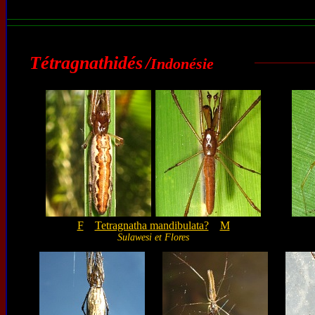
Tétragnathidés
/
Indonésie
F
Tetragnatha mandibulata?
M
Sulawesi et Flores