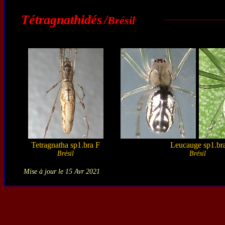
Tétragnathidés
/
Brésil
Tetragnatha sp1.bra F
Leucauge sp1.br
Brésil
Brésil
Mise à jour le 15 Avr 2021