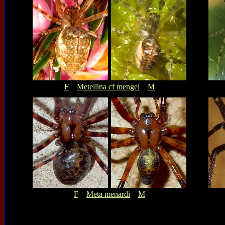
F
Metellina cf mengei
M
F
Meta menardi
M