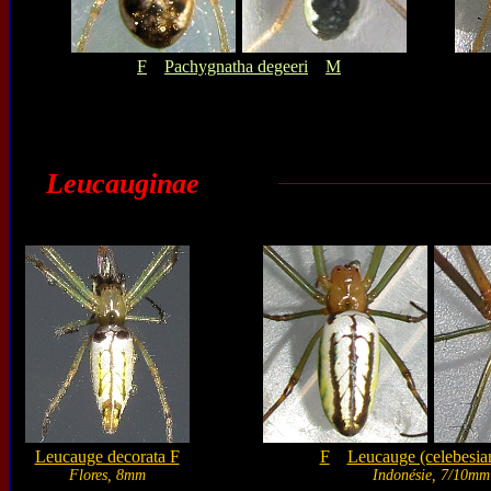
F
Pachygnatha degeeri
M
Leucauginae
Leucauge decorata F
F
Leucauge (celebesia
Flores, 8mm
Indonésie, 7/10mm