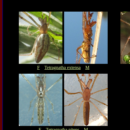
F
Tetragnatha extensa
M
F
Tetragnatha nitens
M