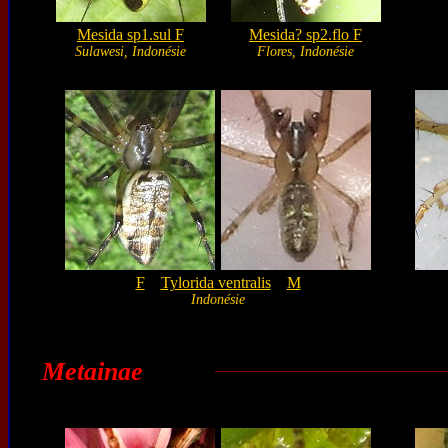
Mesida sp1.sul F
Mesida? sp2.flo F
Sulawesi, Indonésie
Flores, Indonésie
F
Tylorida ventralis
M
Indonésie
Metainae