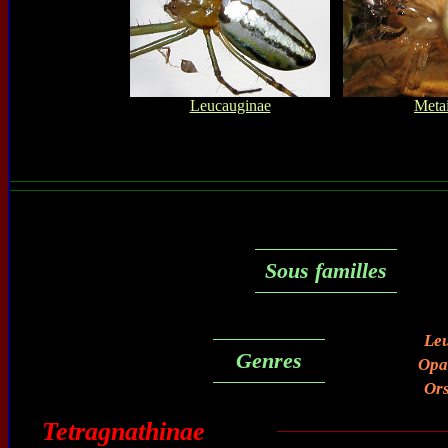
Leucauginae
Meta
Sous familles
Le
Genres
Opa
Or
Tetragnathinae