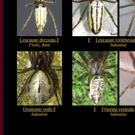
Leucauge decorata F
F
Leucauge (celebesia
Flores, 8mm
Indonésie
Orsinome vethi F
F
Tylorida ventralis
Indonésie
Indonésie