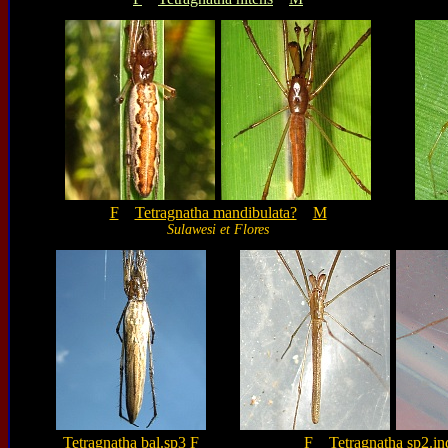
F
Tetragnatha mandibulata?
M
Sulawesi et Flores
Tetragnatha bal.sp3 F
F
Tetragnatha sp2.in