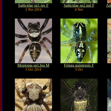
Salticidae sp1.jav F
Salticidae sp2.ind F
Art
5 Nov 2014
4 Nov
Mopiopia sp1.bra M
Frigga quintensis F
5 Oct 2014
5 Oct