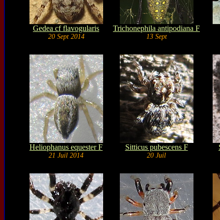
Gedea cf flavogularis
Trichonephila antipodiana F
20 Sept 2014
13 Sept
Heliophanus equester F
Sitticus pubescens F
21 Juil 2014
20 Juil