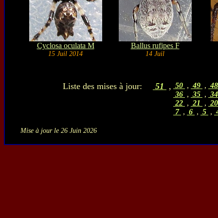
Cyclosa oculata M
Ballus rufipes F
15 Juil 2014
14 Juil
Liste des mises à jour:
51
,
50
,
49
,
4
36
,
35
,
3
22
,
21
,
2
7
,
6
,
5
,
Mise à jour le 26 Juin 2026