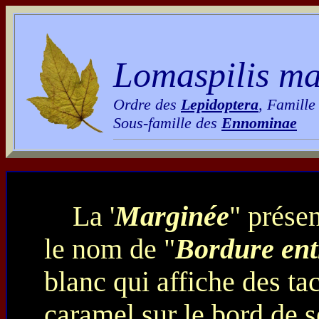
Lomaspilis ma
Ordre des
Lepidoptera
, Famille
Sous-famille des
Ennominae
La '
Marginée
" présen
le nom de "
Bordure en
blanc qui affiche des t
caramel sur le bord de se