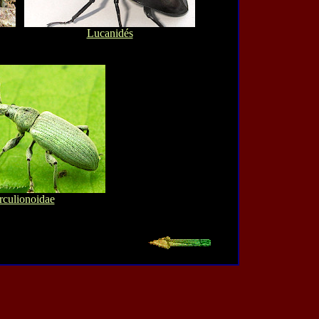
Lucanidés
rculionoidae