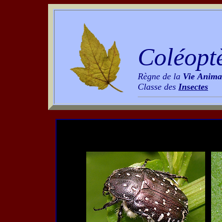
Coléopt
Règne de la
Vie Anima
Classe des
Insectes