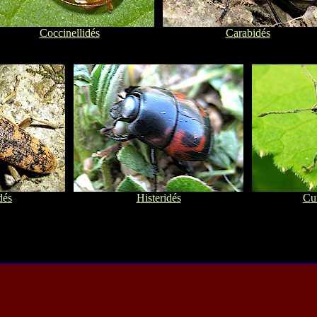
Coccinellidés
Carabidés
dés
Histeridés
Cu