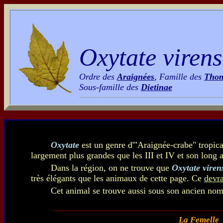
Oxytate virens
Ordre des
Araignées
, Famille des
Thom
Sous-famille des
Dietinae
Oxytate
est un genre d'"Araignée-crabe" tropicale
largement plus grandes que les III et IV et son long 
Dans la région, on ne trouve que
Oxytate viren
très élégants que les animaux de cette page. Ce
devra
Cet animal se trouve aussi sous son ancien no
La Femelle