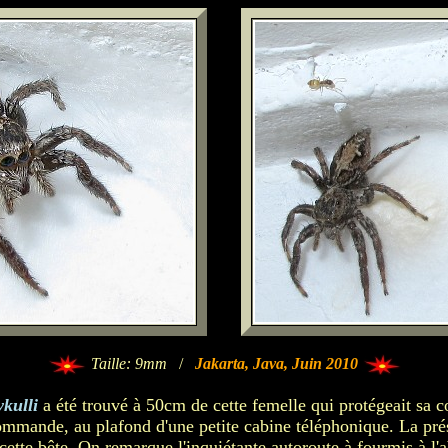
Taille: 9mm
/
Jakarta, Java, Juin 2010
kulli
a été trouvé à 50cm de cette femelle qui protégeait sa
commande, au plafond d'une petite cabine téléphonique. La pr
cette bête. On remarque l'inquiétante autoroute à fourmis à l