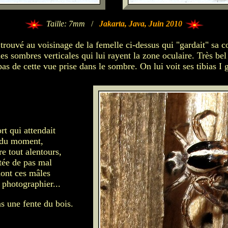
Taille: 7mm
/
Jakarta, Java, Juin 2010
 trouvé au voisinage de la femelle ci-dessus qui "gardait" sa c
es sombres verticales qui lui rayent la zone oculaire. Très bel
pas de cette vue prise dans le sombre. On lui voit ses tibias I 
rt qui attendait
 du moment,
e tout alentours,
tée de pas mal
dont ces mâles
 photographier...
s une fente du bois.