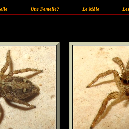
elle
Une Femelle?
Le Mâle
Le