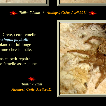
Taille: 7.2mm
/
Analipsi, Crète, Avril 2011
 Crète, cette femelle
exippus paykulli
.
blanc qui lui longe
omme chez le mâle.
ans ce petit repaire
e femelle assez jeune.
Taille: 7.2mm
Analipsi, Crète, Avril 2011