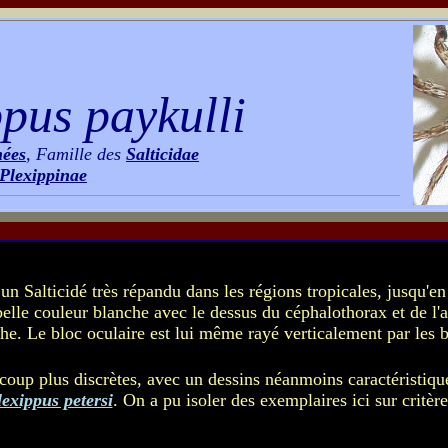
pus paykulli
nées
, Famille des
Salticidae
Plexippinae
un Salticidé très répandu dans les régions tropicales, jusqu'en
belle couleur blanche avec le dessus du céphalothorax et de l
he. Le bloc oculaire est lui même rayé verticalement par les
coup plus discrètes, avec un dessins néanmoins caractéristique
lexippus petersi
. On a pu isoler des exemplaires ici sur critèr