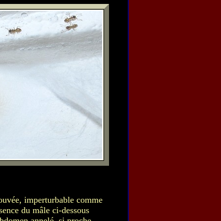
 couvée, imperturbable comme
ésence du mâle ci-dessous
'abdomen annelé, si proche