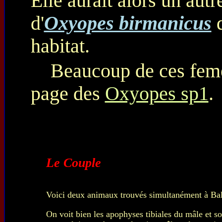
Elle aurait alors un autr
d'
Oxyopes birmanicus
q
habitat.
Beaucoup de ces femel
page des
Oxyopes sp1
.
Le Couple
Voici deux animaux trouvés simultanément à Bal
On voit bien les apophyses tibiales du mâle et s