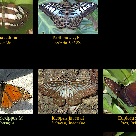
a columella
Parthenos sylvia
onésie
Asie du Sud-Est
plexippus M
Ideopsis juventa?
Euploea 
onarque
Sulawesi, Indonésie
Java, Ind