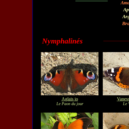
Ama
Ap
Ar
Bra
Nymphalinés
Aglais io
Vaness
Le Paon du jour
Le 