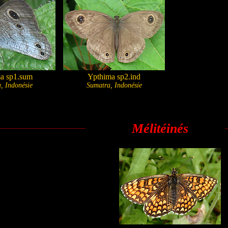
a sp1.sum
Ypthima sp2.ind
, Indonésie
Sumatra, Indonésie
Mélitéinés