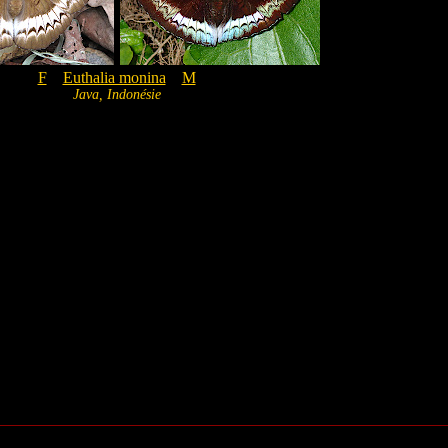
F
Euthalia monina
M
Java, Indonésie