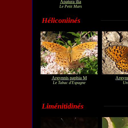
Apatura ilia
Le Petit Mars
Héliconiinés
Argynnis paphia M
Argynn
Le Tabac d'Espagne
Un
Liménitidinés