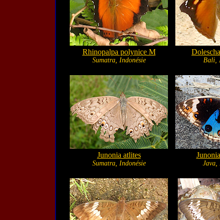
Rhinopalpa polynice M
Doleschal
Sumatra, Indonésie
Bali,
Junonia atlites
Junonia
Sumatra, Indonésie
Java,