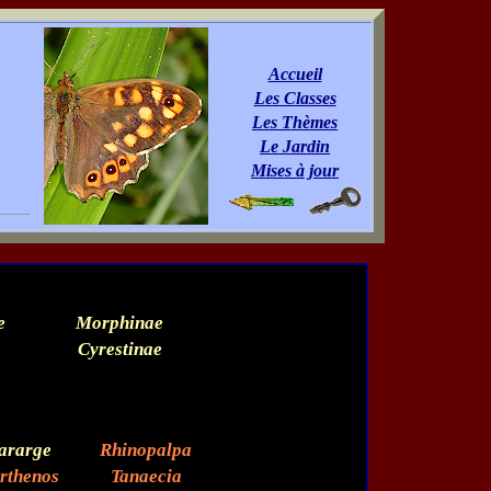
Accueil
Les Classes
Les Thèmes
Le Jardin
Mises à jour
e
Morphinae
Cyrestinae
ararge
Rhinopalpa
rthenos
Tanaecia