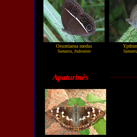
Orsotriaena medus
Ypthim
Sumatra, Indonésie
Sumatra
Apaturinés