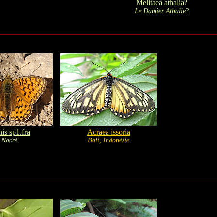
Melitaea athalia?
Le Damier Athalie?
is sp1.fra
Acraea issoria
 Nacré
Bali, Indonésie