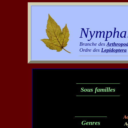
Nymphal
Branche des
Arthropo
Ordre des
Lepidoptera
Sous familles
A
Genres
A