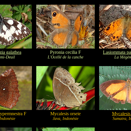
ia galathea
Pyronia cecilia F
Lasiommata pa
mi-Deuil
L'Ocellé de la canche
La Mégèr
ypermnestra F
Mycalesis orseie
Mycalesis
 Indonésie
Java, Indonésie
Sumatra, I