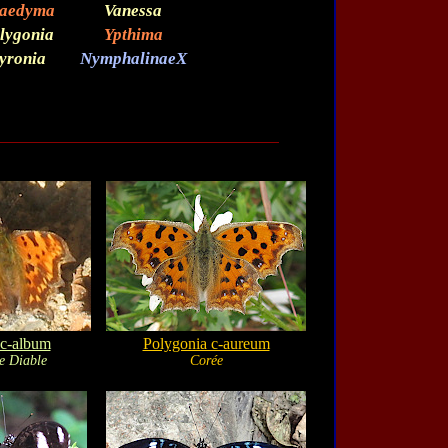
aedyma
Vanessa
lygonia
Ypthima
yronia
NymphalinaeX
 c-album
Polygonia c-aureum
e Diable
Corée