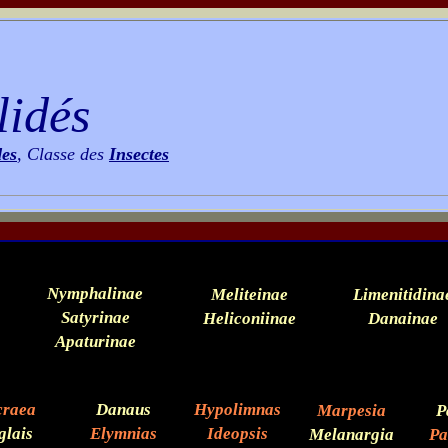
idés
des
, Classe des
Insectes
Nymphalinae
Meliteinae
Limenitidina
Satyrinae
Heliconiinae
Danainae
Apaturinae
craea
Danaus
Hypolimnas
Marpesia
P
glais
Elymnias
Ideopsis
Melanargia
Pa