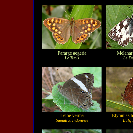
Pararge aegeria
Melanarg
Le Tircis
Le De
Lethe verma
Elymnias h
Sumatra, Indonésie
Bali,