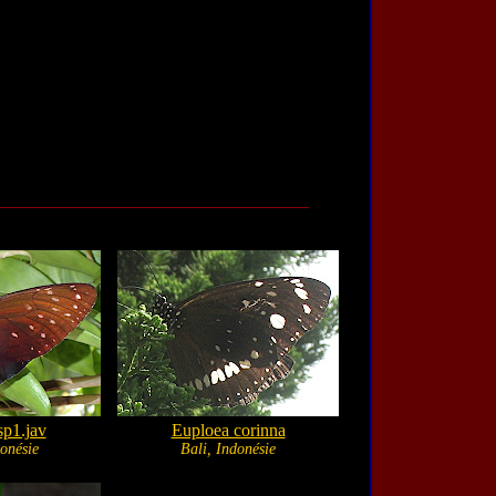
sp1.jav
Euploea corinna
onésie
Bali, Indonésie