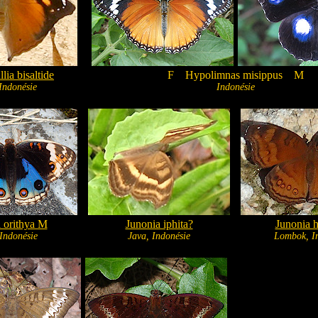
lia bisaltide
F
Hypolimnas misippus
M
 Indonésie
Indonésie
 orithya M
Junonia iphita?
Junonia 
 Indonésie
Java, Indonésie
Lombok, I