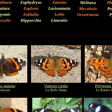
thusia
Euphydryas
Junonia
Melitaea
Ph
atura
Euploea
Lasiommata
Mycalesis
Po
gynnis
Euthalia
Lethe
Orsotriaena
P
ssolis
Hipparchia
Limenitis
a atalanta
Vanessa cardui
Polygonia
Vulcain
La Belle Dame
Le Robert l