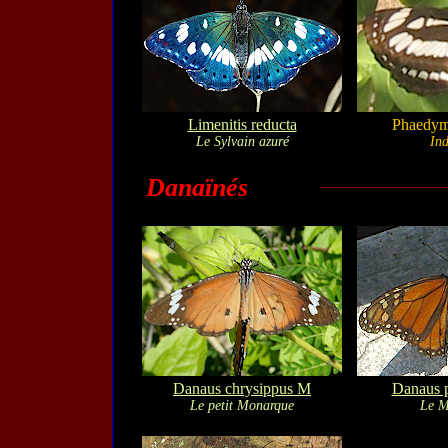
Limenitis reducta
Phaedym
Le Sylvain azuré
Ind
Danaïnés
Danaus chrysippus M
Danaus 
Le petit Monarque
Le M