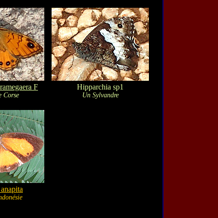
ramegaera F
Hipparchia sp1
e Corse
Un Sylvandre
 anapita
ndonésie